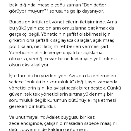
bakıldığında, mesele çoğu zaman “Ben değer
görüyor muyum?” sorusuna gelip dayanıyor.
Burada en kritik rol, yöneticilerin iletişiminde. Ama
bu yükü yalnızca onların omuzlarına bırakmak da
gerçekçi değil. Yöneticinin şeffaf olabilmesi için
şirketin ona şeffaflık sağlayacak araçlar, açık maaş
politikaları, net iletişim rehberleri vermesi şart.
Yöneticinin elinde veriye dayalı bir açıklama
olmazsa, verdiği cevaplar ne kadar iyi niyetli olursa
olsun eksik kalıyor.
İşte tam da bu yüzden, yeni Avrupa düzenlemeleri
sadece “hukuki bir zorunluluk” değil, aynı zamanda
yöneticilerin işini kolaylaştıracak birer destek. Çünkü
güven, tek tek yöneticilerin sırtına yüklenmiş bir
sorumluluk değil; kurumun bütünüyle inşa etmesi
gereken bir kültürdür.
Ve unutmayalım: Adalet duygusu bir kez
zedelendiğinde, çalışan o masadan sadece maaşını
değil, güvenini de kaldırıp götürüyor.