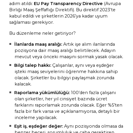
adım atıldı:
EU Pay Transparency Directive
(Avrupa
Birliği Maaş Şeffaflığı Direktifi). Bu direktif 2023’te
kabul edildi ve şirketlerin 2026’ya kadar uyum
sağlaması gerekiyor.
Bu düzenleme neler getiriyor?
İlanlarda maaş aralığı:
Artık işe alım ilanlarında
pozisyona dair maaş aralığı belirtilecek. Adayın
mevcut veya önceki maaşını sormak yasak olacak.
Bilgi talep hakkı:
Çalışanlar, aynı veya eşdeğer
işteki maaş seviyelerini öğrenme hakkına sahip
olacak. Şirketler bu bilgiyi paylaşmak zorunda
kalacak.
Raporlama yükümlülüğü:
100’den fazla çalışanı
olan şirketler, her yıl cinsiyet bazında ücret
farklarını raporlamak zorunda olacak. Eğer %5’ten
fazla bir fark varsa ve açıklanamıyorsa, detaylı bir
inceleme yapılacak.
Eşit iş, eşdeğer değer:
Aynı pozisyonda olmasa da
benzer beceri, sorumluluk ve çaba gerektiren