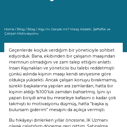
Home
/
Blog
/
Blog
/ Algı mı Gerçek mi? Maaş Adaleti, Şeffaflık ve
Çalışan Motivasyonu
Geçenlerde koçluk verdiğim bir yöneticiyle sohbet
ediyorduk. Bana, ekibinden bir çalışanın maaşından
memnun olmadığını ve zam talep ettiğini anlattı.
İnsan Kaynakları ve yöneticisi bu talebi reddetmişti
çünkü aslında kişinin maaşı kendi seviyesine göre
oldukça yüksekti. Ancak çalışan konuyu bırakmamış,
sürekli başkalarına yapılan ara zamlardan, hatta bir
kişinin aldığı %100’lük zamdan bahsetmiş. İşini iyi
yapan biriydi ama bu meseleye kafasını o kadar çok
takmıştı ki motivasyonu düşmüş, hatta “başka iş
bulursam giderim” mesajını da açıkça vermişti.
Bu hikâyeyi dinlerken yıllar öncesine, İK Uzmanı
olarak çalıştığım döneme geri gittim. Satınalma