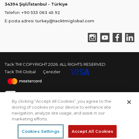
34394 Şişli/İstanbul - Türkiye
Telefon:
+90 533 063 45 92
E-posta adresi:
turkey@tacktmiglobal.com
Tack TMI COPYRIGHT 2026. ALL RIGHTS RESERVED
Tack TMI Global
Çerezler
By clicking “Accept All Cookies”, you agree to the
storing of cookies on your device to enhance site
navigation, analyze site usage, and assist in our
Burası denemeler yapmak amacıyla oluşturulmuş bir
PCI-DSS Ödeme Güvenliği
marketing efforts.
Demo/Test sistemidir. — Sipariş işlemleri
sonladırılamayacaktır, Lütfen herhangi bir ödeme işlemi
7/24 Canlı Destek
Cookies Settings
Accept All Cookies
yapmayın.
Kapat
Korumalı Alışveriş
iyzico Korumalı Alışveriş