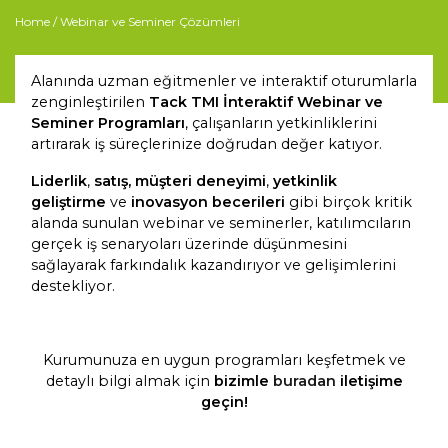
Home
/ Webinar ve Seminer Çözümleri
Alanında uzman eğitmenler ve interaktif oturumlarla
zenginleştirilen
Tack TMI İnteraktif Webinar ve
Seminer Programları
, çalışanların yetkinliklerini
artırarak iş süreçlerinize doğrudan değer katıyor.
Liderlik
,
satış,
müşteri deneyimi
,
yetkinlik
geliştirme
ve
inovasyon becerileri
gibi birçok kritik
alanda sunulan webinar ve seminerler, katılımcıların
gerçek iş senaryoları üzerinde düşünmesini
sağlayarak farkındalık kazandırıyor ve gelişimlerini
destekliyor.
Kurumunuza en uygun programları keşfetmek ve
detaylı bilgi almak için
bizimle
buradan
iletişime
geçin!