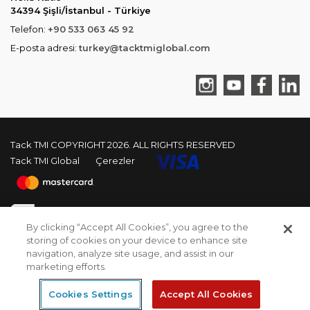
34394 Şişli/İstanbul - Türkiye
Telefon:
+90 533 063 45 92
E-posta adresi:
turkey@tacktmiglobal.com
Tack TMI COPYRIGHT 2026. ALL RIGHTS RESERVED
Tack TMI Global
Çerezler
By clicking “Accept All Cookies”, you agree to the
storing of cookies on your device to enhance site
navigation, analyze site usage, and assist in our
Burası denemeler yapmak amacıyla oluşturulmuş bir
PCI-DSS Ödeme Güvenliği
marketing efforts.
Demo/Test sistemidir. — Sipariş işlemleri
sonladırılamayacaktır, Lütfen herhangi bir ödeme işlemi
7/24 Canlı Destek
Cookies Settings
Accept All Cookies
yapmayın.
Kapat
Korumalı Alışveriş
iyzico Korumalı Alışveriş