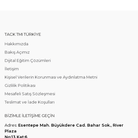
TACK TMI TÜRKIYE
Hakkımızda
Bakış Açımız
Dijital Eğitim Çözümleri
İletişim
Kişisel Verilerin Korunması ve Aydınlatma Metni
Gizlilik Politikası
Mesafeli Satış Sözleşmesi
Teslimat ve İade Koşulları
BIZIMLE ILETIŞIME GEÇIN
Adres:
Esentepe Mah. Büyükdere Cad. Bahar Sok., River
Plaza
No:13 Kat:6