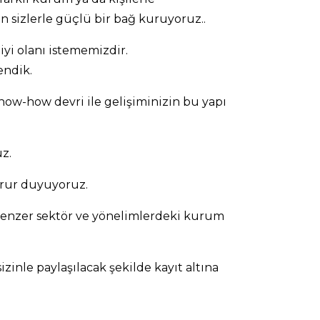
n sizlerle güçlü bir bağ kuruyoruz..
iyi olanı istememizdir.
endik.
know-how devri ile gelişiminizin bu yapı
z.
urur duyuyoruz.
benzer sektör ve yönelimlerdeki kurum
inle paylaşılacak şekilde kayıt altına