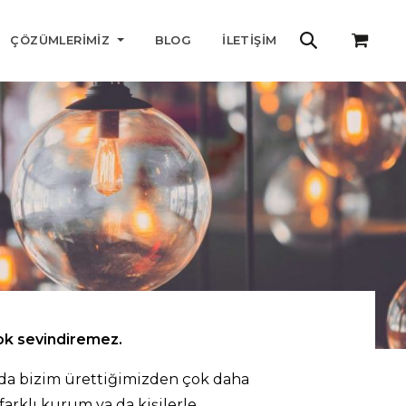
ÇÖZÜMLERIMIZ
BLOG
İLETIŞIM
 çok sevindiremez.
 da bizim ürettiğimizden çok daha
arklı kurum ya da kişilerle