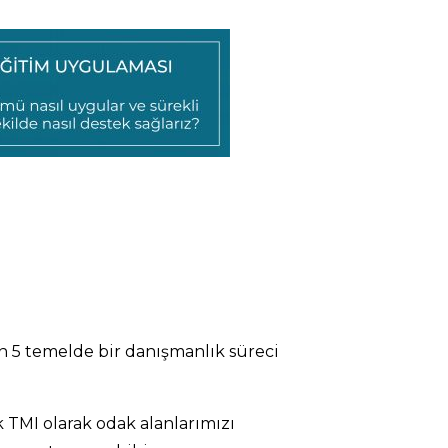
in
5 temelde bir d
anışmanlık süreci
TMI olarak odak alanlarımızı