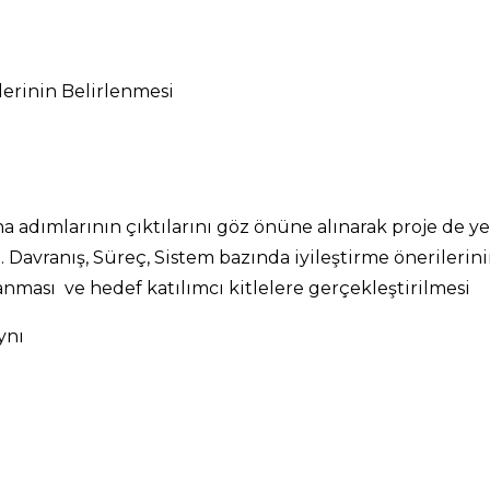
rinin Belirlenmesi
 adımlarının çıktılarını göz önüne alınarak proje de y
avranış, Süreç, Sistem bazında iyileştirme önerilerinin p
anması ve hedef katılımcı kitlelere gerçekleştirilmesi
ynı