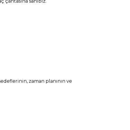
ç çantasına sahibiz.
 hedeflerinin, zaman planının ve