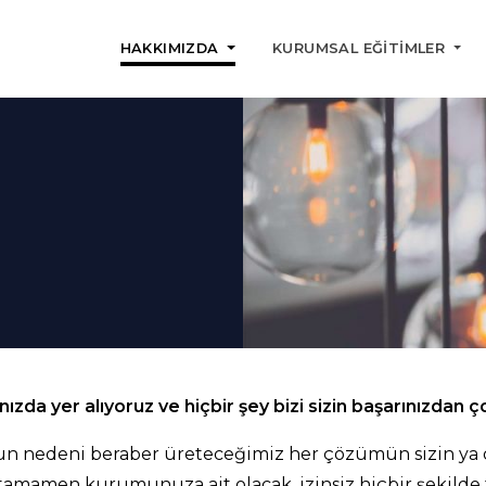
HAKKIMIZDA
KURUMSAL EĞITIMLER
ızda yer alıyoruz ve hiçbir şey bizi sizin başarınızdan
Bunun nedeni beraber üreteceğimiz her çözümün sizin ya
tamamen kurumunuza ait olacak, izinsiz hiçbir şekilde f