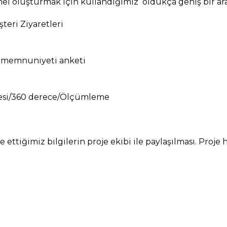
el oluşturmak için kullandığımız oldukça geniş bir ara
şteri Ziyaretleri
i memnuniyeti anketi
rmesi/360 derece/Ölçümleme
ettiğimiz bilgilerin proje ekibi ile paylaşılması. Proje