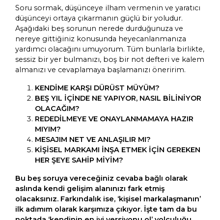
Soru sormak, düşünceye ilham vermenin ve yaratıcı
düşünceyi ortaya çıkarmanın güçlü bir yoludur.
Aşağıdaki beş sorunun nerede durduğunuza ve
nereye gittiğiniz konusunda heyecanlanmanıza
yardımcı olacağını umuyorum. Tüm bunlarla birlikte,
sessiz bir yer bulmanızı, boş bir not defteri ve kalem
almanızı ve cevaplamaya başlamanızı öneririm.
KENDİME KARŞI DÜRÜST MÜYÜM?
BEŞ YIL İÇİNDE NE YAPIYOR, NASIL BİLİNİYOR
OLACAĞIM?
REDEDİLMEYE VE ONAYLANMAMAYA HAZIR
MIYIM?
MESAJIM NET VE ANLAŞILIR MI?
KİŞİSEL MARKAMI İNŞA ETMEK İÇİN GEREKEN
HER ŞEYE SAHİP MİYİM?
Bu beş soruya vereceğiniz cevaba bağlı olarak
aslında kendi gelişim alanınızı fark etmiş
olacaksınız. Farkındalık ise, ‘kişisel markalaşmanın’
ilk adımım olarak karşımıza çıkıyor. İşte tam da bu
noktada ‘kendinin en iyi versiyonu ol’ yolculuğu