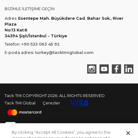
BIZIMLE ILETIŞIME GEÇIN
Adres:
Esentepe Mah. Büyükdere Cad. Bahar Sok., River
Plaza
No:13 Kat:6
34394 Şişli/İstanbul - Türkiye
Telefon:
+90 533 063 45 92
E-posta adresi:
turkey@tacktmiglobal.com
Tack TMI COPYRIGHT 2026. ALL RIGHTS RESERVED
Tack TMI Global
Çerezler
By clicking “Accept All Cookies”, you agree to the