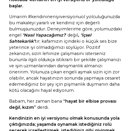
başlar.
Umarım #kendinineniyiversiyonuol yolculuğunuzda
bu makaleyi yararlı ve kendiniz için değerli
bulmuşsunuzdur. Deneyimlerime göre, yolumuzdaki
engel
‘Nasıl Yapacağımız?
‘ değil
, ‘İçsel
Sahtekarlık’
tır; kafamızın içindeki o küçük ses bize
yeterince iyi olmadığımızı söylüyor. Pozitif
zekanızın, sizin lehinize çalışmasını isterseniz
bununla ilgili oldukça istikrarlı bir şekilde çalışmanızı
ve işin uzmanlarından danışmanlık almanızı
öneririm. Yolunuza çıkan engeli aşmak sizin için zor
olabilir, ancak hayatınızın sonunda yapmaya cesaret
edemediğiniz bir şey için pişmanlık duymanın daha
kötü olacağını hayal ediyorum.
Babam, her zaman bana
“hayat bir elbise provası
değil, kızım”
derdi.
Kendinizin en iyi versiyonu olmak konusunda yola
çıktığınızda; yaşamda oynamak istediğiniz rolü
seçerek içselleştirmek, istediğiniz gibi giyinmek,