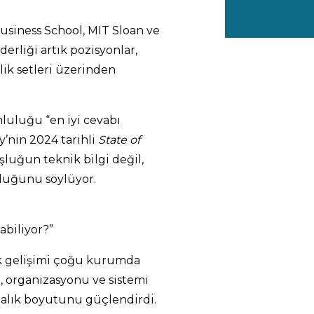
Business School, MIT Sloan ve
erliği artık pozisyonlar,
nlik setleri üzerinden
luluğu “en iyi cevabı
y’nin 2024 tarihli
State of
şluğun teknik bilgi değil,
olduğunu söylüyor.
abiliyor?”
ik gelişimi çoğu kurumda
ı, organizasyonu ve sistemi
ndalık boyutunu güçlendirdi.