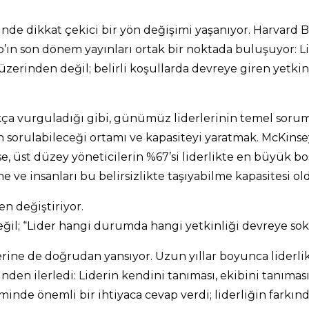
ründe dikkat çekici bir yön değişimi yaşanıyor. Harvard 
’ın son dönem yayınları ortak bir noktada buluşuyor: Lid
ri üzerinden değil; belirli koşullarda devreye giren yetki
ıkça vurguladığı gibi, günümüz liderlerinin temel sorum
n sorulabileceği ortamı ve kapasiteyi yaratmak. McKinse
e, üst düzey yöneticilerin %67’si liderlikte en büyük bo
lme ve insanları bu belirsizlikte taşıyabilme kapasitesi 
en değiştiriyor.
eğil; “Lider hangi durumda hangi yetkinliği devreye sok
erine de doğrudan yansıyor. Uzun yıllar boyunca liderl
den ilerledi: Liderin kendini tanıması, ekibini tanımas
minde önemli bir ihtiyaca cevap verdi; liderliğin farkı