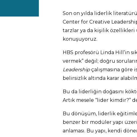
Son on yılda liderlik literatü
Center for Creative Leadership
tarzlar ya da kişilik özellikle
konuşuyoruz.
HBS profesörü Linda Hill’in s
vermek” değil; doğru soruları
Leadership
çalışmasına göre is
belirsizlik altında karar alabi
Bu da liderliğin doğasını kökt
Artık mesele “lider kimdir?” d
Bu dönüşüm, liderlik eğitiml
benzer bir modüler yapı üzerin
anlaması. Bu yapı, kendi döne