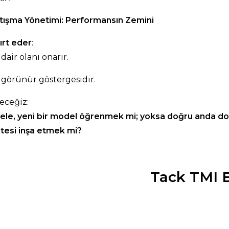
atışma Yönetimi: Performansın Zemini
ırt eder
:
 dair olanı onarır.
 görünür göstergesidir.
receğiz:
esele, yeni bir model öğrenmek mi; yoksa doğru anda do
itesi inşa etmek mi?
Tack TMI 