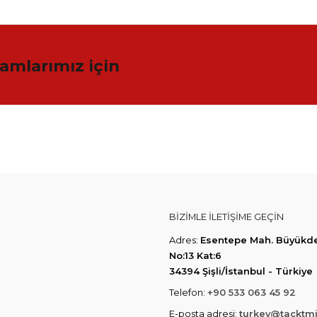
amlarımız için
BIZIMLE ILETIŞIME GEÇIN
Adres:
Esentepe Mah. Büyükder
No:13 Kat:6
34394 Şişli/İstanbul - Türkiye
Telefon:
+90 533 063 45 92
E-posta adresi:
turkey@tacktm