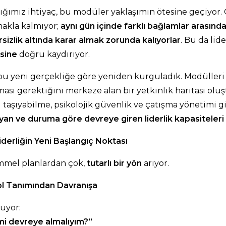
ğımız ihtiyaç, bu modüler yaklaşımın ötesine geçiyor. Ç
makla kalmıyor;
aynı gün içinde farklı bağlamlar arasında
sizlik altında karar almak zorunda kalıyorlar
. Bu da lid
isine
doğru kaydırıyor.
i bu yeni gerçekliğe göre yeniden kurguladık. Modülleri
sı gerektiğini merkeze alan bir yetkinlik haritası oluş
 taşıyabilme, psikolojik güvenlik ve çatışma yönetimi gib
yan ve duruma göre devreye giren liderlik kapasiteleri
Liderliğin Yeni Başlangıç Noktası
mmel planlardan çok,
tutarlı bir yön
arıyor.
 Rol Tanımından Davranışa
ruyor:
mi devreye almalıyım?”